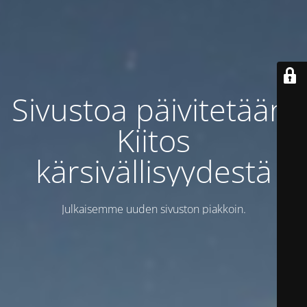
Sivustoa päivitetään.
Kiitos
kärsivällisyydestä
Julkaisemme uuden sivuston piakkoin.