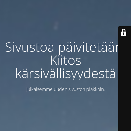
Sivustoa päivitetään.
Kiitos
kärsivällisyydestä
Julkaisemme uuden sivuston piakkoin.