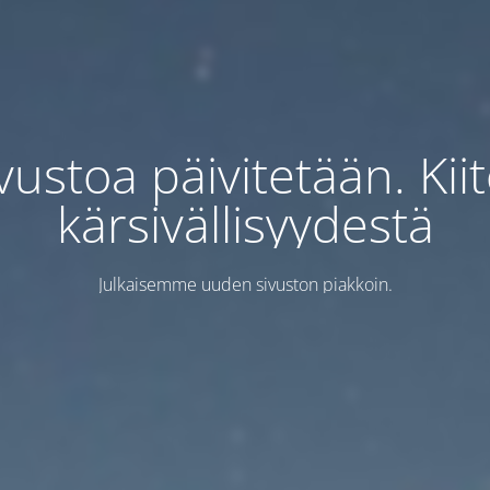
vustoa päivitetään. Kii
kärsivällisyydestä
Julkaisemme uuden sivuston piakkoin.