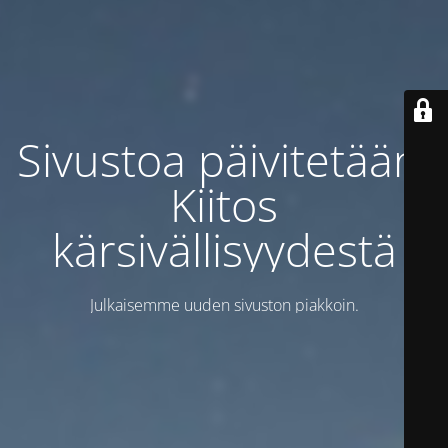
Sivustoa päivitetään.
Kiitos
kärsivällisyydestä
Julkaisemme uuden sivuston piakkoin.