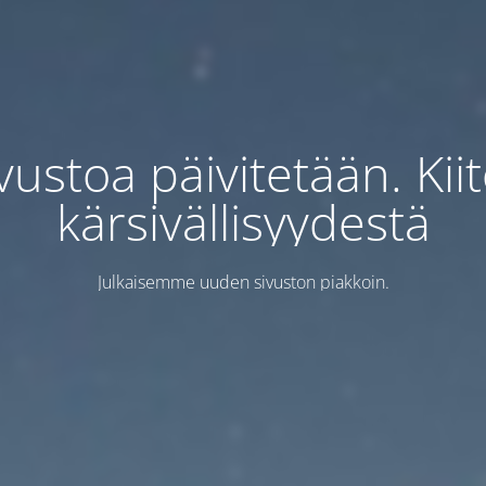
vustoa päivitetään. Kii
kärsivällisyydestä
Julkaisemme uuden sivuston piakkoin.