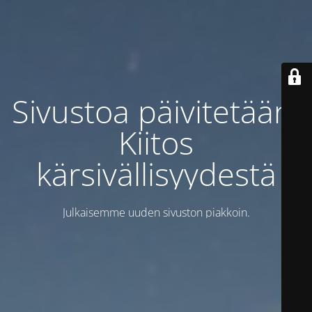
Sivustoa päivitetään.
Kiitos
kärsivällisyydestä
Julkaisemme uuden sivuston piakkoin.