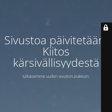
Sivustoa päivitetään.
Kiitos
kärsivällisyydestä
Julkaisemme uuden sivuston piakkoin.